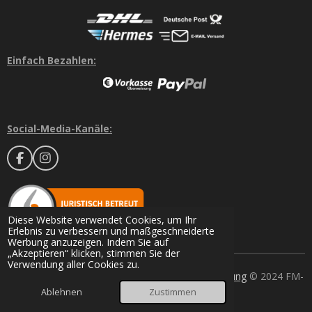
Einfach Bezahlen:
Social-Media-Kanäle:
F
I
a
n
c
s
e
t
b
a
o
g
Diese Website verwendet Cookies, um Ihr
o
r
Erlebnis zu verbessern und maßgeschneiderte
k
a
Werbung anzuzeigen. Indem Sie auf
m
„Akzeptieren“ klicken, stimmen Sie der
Verwendung aller Cookies zu.
Datenschutz
-
Gewährleistung
-
Batterieentsorgung
© 2024 FM-
MARKT
Ablehnen
Zustimmen