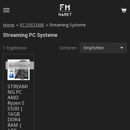
Zum
Hauptinhalt
springen
Home
»
PC SYSTEME
»
Streaming Systeme
Streaming PC Systeme
1 Ergebnisse
Sortieren:
Ausverkauft
STREAMI
NG PC
AMD
Ryzen 5
5500 |
16GB
DDR4
RAM |