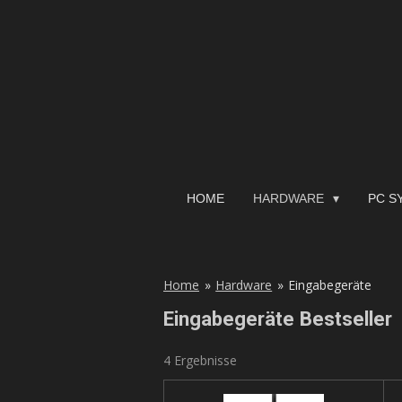
Zum
Hauptinhalt
springen
HOME
HARDWARE
PC S
Home
»
Hardware
»
Eingabegeräte
Eingabegeräte Bestseller
4 Ergebnisse