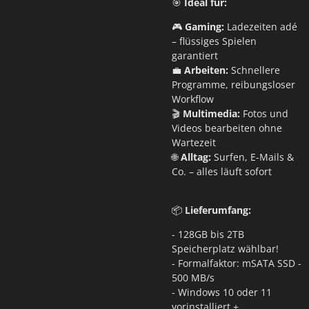
🎯
Ideal für:
🎮
Gaming:
Ladezeiten adé
– flüssiges Spielen
garantiert
💼
Arbeiten:
Schnellere
Programme, reibungsloser
Workflow
🎬
Multimedia:
Fotos und
Videos bearbeiten ohne
Wartezeit
🌐
Alltag:
Surfen, E-Mails &
Co. – alles läuft sofort
📦
Lieferumfang:
- 128GB bis 2TB
Speicherplatz wählbar!
- Formalfaktor: mSATA SSD -
500 MB/s
- Windows 10 oder 11
vorinstalliert +