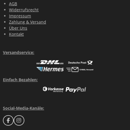
AGB
Widerrufsrecht
Impressum
Zahlung & Versand
Über Uns
Kontakt
Versandservice:
Einfach Bezahlen:
Social-Media-Kanäle:
F
I
a
n