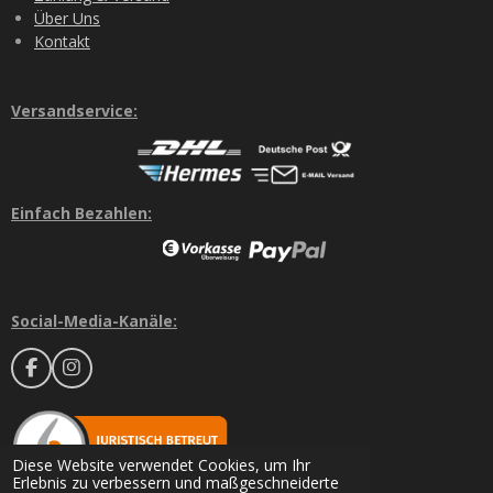
Über Uns
Kontakt
Versandservice:
Einfach Bezahlen:
Social-Media-Kanäle:
F
I
a
n
c
s
e
t
b
a
o
g
Diese Website verwendet Cookies, um Ihr
o
r
Erlebnis zu verbessern und maßgeschneiderte