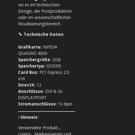
sei es im technischen
Design, der Postproduktion
oder im wissenschaftlichen
Visualisierungsbereich.
🔧 Technische Daten:
Grafikarte:
NVIDIA
QUADRO 4000
Speichergröße:
2GB
Speichertyp:
GDDR5
Card Bus:
PCI Express 2.0
x16
DirectX:
12
Anschlüsse:
DVI & 2x
DISPLAYPORT
Stromanschlüsse:
1x 6pin
ℹ️
Hinweis:
Verwendete Produkt-,
Lizenz-, Marken­namen und