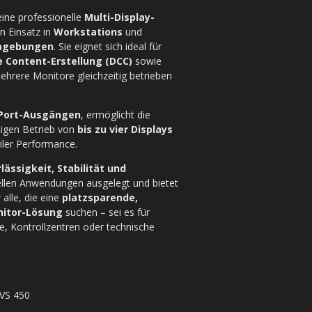
eine professionelle
Multi-Display-
en Einsatz in
Workstations
und
mgebungen
. Sie eignet sich ideal für
e Content-Erstellung (DCC)
sowie
ehrere Monitore gleichzeitig betrieben
yPort-Ausgängen
, ermöglicht die
tigen Betrieb von
bis zu vier Displays
biler Performance.
lässigkeit, Stabilität und
ellen Anwendungen ausgelegt und bietet
alle, die eine
platzsparende,
nitor-Lösung
suchen – sei es für
e, Kontrollzentren oder technische
VS 450