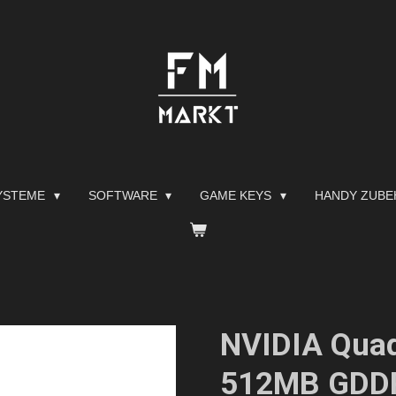
YSTEME
SOFTWARE
GAME KEYS
HANDY ZUB
NVIDIA Qua
512MB GDD