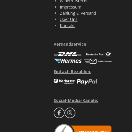
Widerrufsrecht
Impressum
Zahlung & Versand
Über Uns
Kontakt
Versandservice:
Einfach Bezahlen:
Social-Media-Kanäle:
F
I
a
n
c
s
e
t