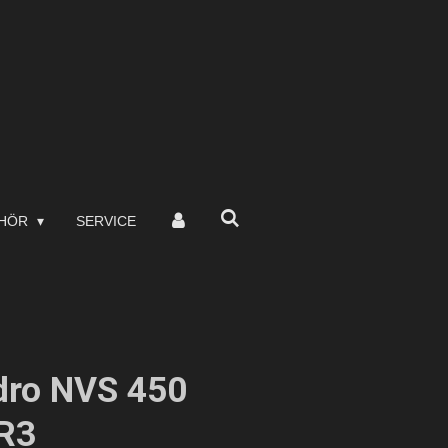
EHÖR
SERVICE
dro NVS 450
R3