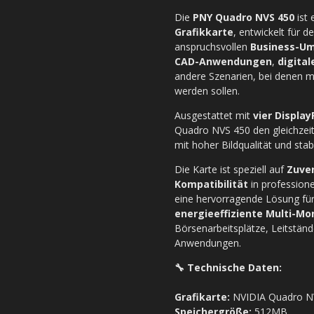
Die
PNY Quadro NVS 450
ist 
Grafikkarte
, entwickelt für d
anspruchsvollen
Business-U
CAD-Anwendungen
,
digital
andere Szenarien, bei denen m
werden sollen.
Ausgestattet mit
vier Displa
Quadro NVS 450 den gleichzei
mit hoher Bildqualität und sta
Die Karte ist speziell auf
Zuver
Kompatibilität
in profession
eine hervorragende Lösung für 
energieeffiziente Multi-Mo
Börsenarbeitsplätze, Leitständ
Anwendungen.
🔧 Technische Daten:
Grafikarte:
NVIDIA Quadro N
Speichergröße:
512MB