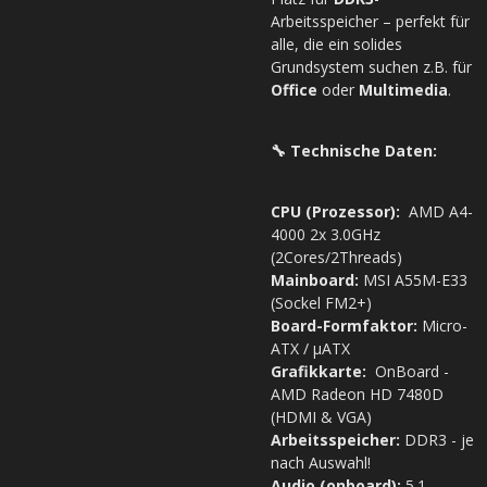
Arbeitsspeicher – perfekt für
alle, die ein solides
Grundsystem suchen z.B. für
Office
oder
Multimedia
.
🔧 Technische Daten:
CPU (Prozessor):
AMD A4-
4000 2x 3.0GHz
(2Cores/2Threads)
Mainboard:
MSI A55M-E33
(Sockel FM2+)
Board-Formfaktor:
Micro-
ATX / µATX
Grafikkarte:
OnBoard -
AMD Radeon HD 7480D
(HDMI & VGA)
Arbeitsspeicher:
DDR3 - je
nach Auswahl!
Audio (onboard):
5.1-