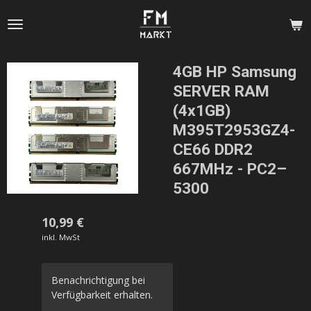
Zum
Hauptinhalt
springen
4GB HP Samsung
SERVER RAM
(4x1GB)
M395T2953GZ4-
CE66 DDR2
667MHz - PC2–
5300
10,99 €
inkl. MwSt
Benachrichtigung bei
Verfügbarkeit erhalten.