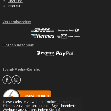
Über Uns
Kontakt
Versandservice:
Einfach Bezahlen:
Social-Media-Kanäle:
F
I
a
n
c
s
e
t
b
a
o
g
Diese Website verwendet Cookies, um Ihr
o
r
Erlebnis zu verbessern und maßgeschneiderte
k
a
Werbung anzuzeigen. Indem Sie auf