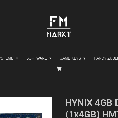
YSTEME
SOFTWARE
GAME KEYS
HANDY ZUB
HYNIX 4GB
(1x4GB) H