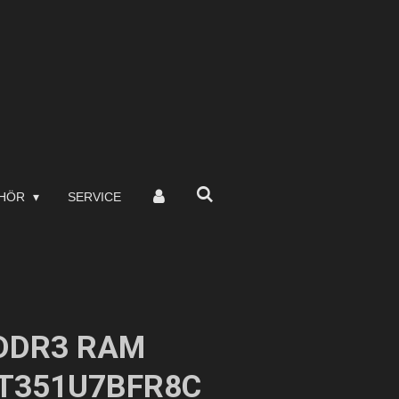
EHÖR
SERVICE
 DDR3 RAM
MT351U7BFR8C