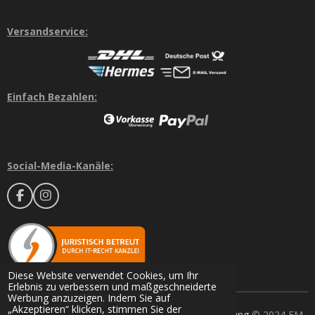
Versandservice:
Einfach Bezahlen:
Social-Media-Kanäle:
F
I
a
n
c
s
e
t
b
a
o
g
o
r
Diese Website verwendet Cookies, um Ihr
k
a
Erlebnis zu verbessern und maßgeschneiderte
m
Werbung anzuzeigen. Indem Sie auf
„Akzeptieren“ klicken, stimmen Sie der
Datenschutz
-
Gewährleistung
-
Batterieentsorgung
© 2024 FM-