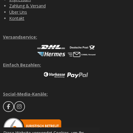
Zahlung & Versand
Über Uns
Kontakt
Versandservice:
Einfach Bezahlen:
Social-Media-Kanäle:
F
I
a
n
c
s
e
t
b
a
o
g
Diese Website verwendet Cookies, um Ihr