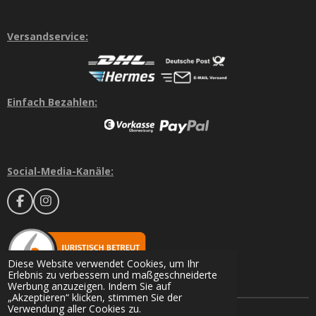
Versandservice:
Einfach Bezahlen:
Social-Media-Kanäle:
F
I
a
n
c
s
e
t
b
a
o
g
Diese Website verwendet Cookies, um Ihr
o
r
Erlebnis zu verbessern und maßgeschneiderte
k
a
Werbung anzuzeigen. Indem Sie auf
m
„Akzeptieren“ klicken, stimmen Sie der
Verwendung aller Cookies zu.