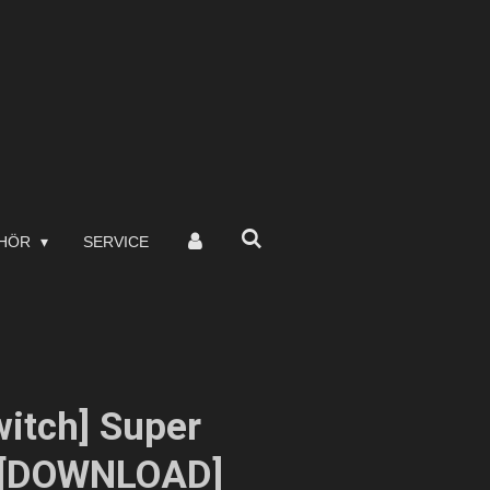
EHÖR
SERVICE
witch] Super
y [DOWNLOAD]