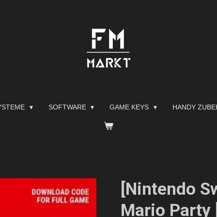
YSTEME
SOFTWARE
GAME KEYS
HANDY ZUB
[Nintendo S
Mario Part