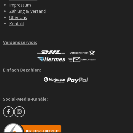
Impressum
Zahlung & Versand
Über Uns
Kontakt
Versandservice:
Einfach Bezahlen:
Social-Media-Kanäle:
F
I
a
n
c
s
e
t
b
a