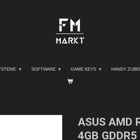
YSTEME
SOFTWARE
GAME KEYS
HANDY ZUB
ASUS AMD 
4GB GDDR5 