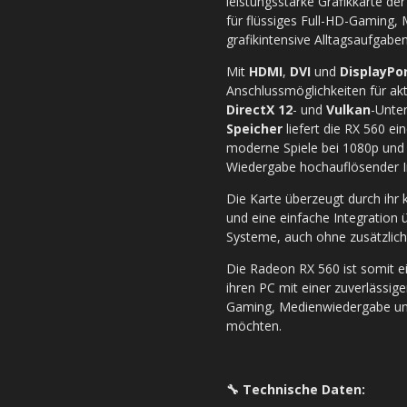
leistungsstarke Grafikkarte der 
für flüssiges Full-HD-Gaming
grafikintensive Alltagsaufgaben
Mit
HDMI
,
DVI
und
DisplayPo
Anschlussmöglichkeiten für ak
DirectX 12
- und
Vulkan
-Unte
Speicher
liefert die RX 560 ei
moderne Spiele bei 1080p und e
Wiedergabe hochauflösender I
Die Karte überzeugt durch ihr
und eine einfache Integration 
Systeme, auch ohne zusätzlic
Die Radeon RX 560 ist somit e
ihren PC mit einer zuverlässige
Gaming, Medienwiedergabe und
möchten.
🔧 Technische Daten: