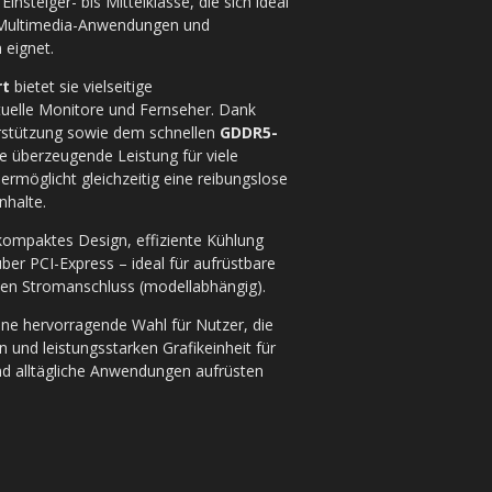
Einsteiger- bis Mittelklasse, die sich ideal
, Multimedia-Anwendungen und
 eignet.
rt
bietet sie vielseitige
tuelle Monitore und Fernseher. Dank
rstützung sowie dem schnellen
GDDR5-
ne überzeugende Leistung für viele
rmöglicht gleichzeitig eine reibungslose
nhalte.
 kompaktes Design, effiziente Kühlung
über PCI-Express – ideal für aufrüstbare
hen Stromanschluss (modellabhängig).
ine hervorragende Wahl für Nutzer, die
n und leistungsstarken Grafikeinheit für
 alltägliche Anwendungen aufrüsten