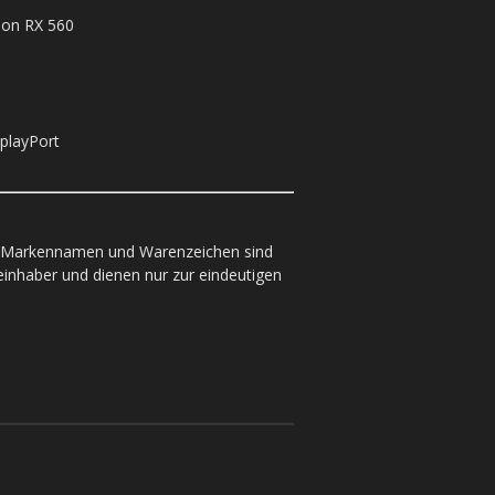
eon RX 560
playPort
, Marken­namen und Warenzeichen sind
einhaber und dienen nur zur eindeutigen