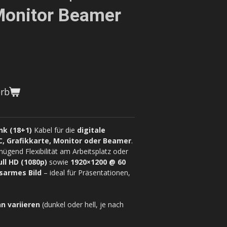
Monitor Beamer
orb
nk (18+1)
Kabel für die
digitale
C, Grafikkarte, Monitor oder Beamer
.
nügend Flexibilität am Arbeitsplatz oder
ull HD (1080p)
sowie
1920×1200 @ 60
sarmes Bild
– ideal für Präsentationen,
n variieren
(dunkel oder hell, je nach