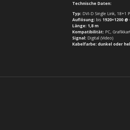
Technische Daten:
Typ:
DVI-D Single Link, 18+1 P
Auflösung:
bis
1920×1200 @ 
Länge:
1,8 m
Kompatibilität:
PC, Grafikkar
Signal:
Digital (Video)
Kabelfarbe:
dunkel oder hel