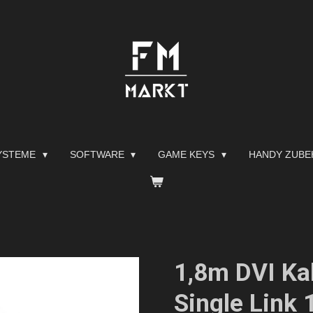
YSTEME
SOFTWARE
GAME KEYS
HANDY ZUB
1,8m DVI Kab
Single Link 