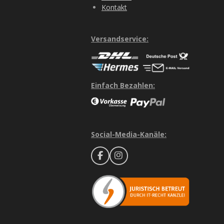
Kontakt
Versandservice:
Einfach Bezahlen:
Social-Media-Kanäle:
F
I
a
n
c
s
e
t
b
a
o
g
o
r
k
a
m