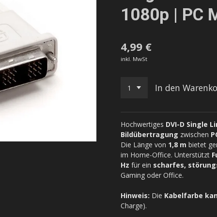
1080p | PC 
4,99 €
inkl. MwSt
In den Warenk
Hochwertiges
DVI-D Single Li
Bildübertragung
zwischen
P
Die Länge von
1,8 m
bietet ge
im Home-Office. Unterstützt
F
Hz
für ein
scharfes, störung
Gaming oder Office.
Hinweis:
Die
Kabelfarbe kan
Charge).