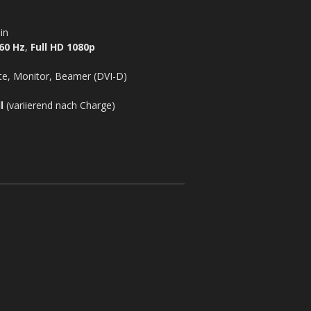
in
60 Hz
,
Full HD 1080p
te, Monitor, Beamer (DVI-D)
l
(variierend nach Charge)