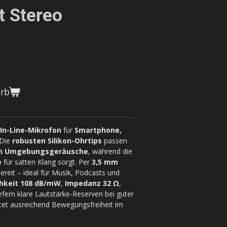
t Stereo
orb
In-Line-Mikrofon
für
Smartphone,
 Die
robusten Silikon-Ohrtips
passen
n Umgebungsgeräusche
, während die
e
für satten Klang sorgt. Per
3,5 mm
ereit – ideal für Musik, Podcasts und
chkeit 108 dB/mW
,
Impedanz 32 Ω
,
efern klare Lautstärke-Reserven bei guter
tet ausreichend Bewegungsfreiheit im