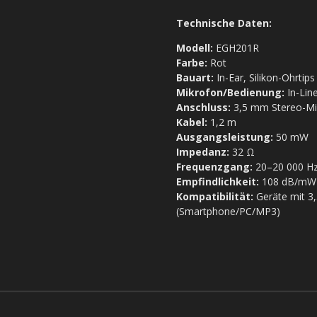
Technische Daten:
Modell:
EGH201R
Farbe:
Rot
Bauart:
In-Ear, Silikon-Ohrtips
Mikrofon/Bedienung:
In-Lin
Anschluss:
3,5 mm Stereo-Min
Kabel:
1,2 m
Ausgangsleistung:
50 mW
Impedanz:
32 Ω
Frequenzgang:
20–20 000 H
Empfindlichkeit:
108 dB/mW
Kompatibilität:
Geräte mit 3
(Smartphone/PC/MP3)