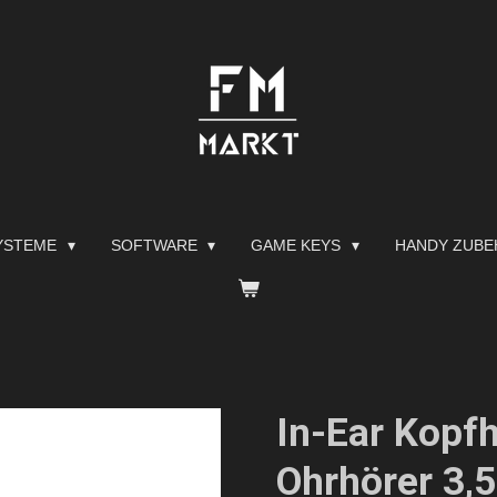
YSTEME
SOFTWARE
GAME KEYS
HANDY ZUB
In-Ear Kopf
Ohrhörer 3,