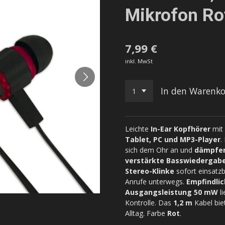
Mikrofon Ro
7,99 €
inkl. MwSt
In den Warenk
Leichte
In-Ear Kopfhörer
mit
Tablet, PC und MP3-Player
.
sich dem Ohr an und
dämpfe
verstärkte Basswiedergab
Stereo-Klinke
sofort einsatzb
Anrufe unterwegs.
Empfindli
Ausgangsleistung 50 mW
li
Kontrolle. Das
1,2 m
Kabel bie
Alltag. Farbe
Rot
.