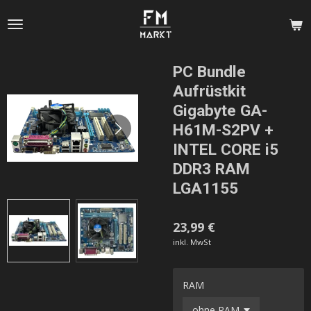
Zum
Hauptinhalt
springen
PC Bundle
Aufrüstkit
Gigabyte GA-
H61M-S2PV +
INTEL CORE i5
DDR3 RAM
LGA1155
23,99 €
inkl. MwSt
RAM