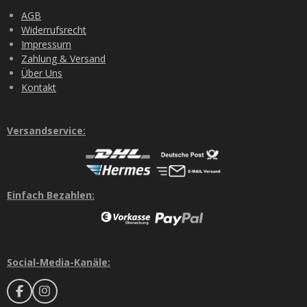
AGB
Widerrufsrecht
Impressum
Zahlung & Versand
Über Uns
Kontakt
Versandservice:
Einfach Bezahlen:
Social-Media-Kanäle:
F
I
a
n