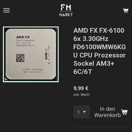
Zum
Hauptinhalt
springen
AMD FX FX-6100
6x 3.30GHz
FD6100WMW6KG
U CPU Prozessor
Sockel AM3+
6C/6T
9,99 €
inkl. MwSt
In den
Warenkorb